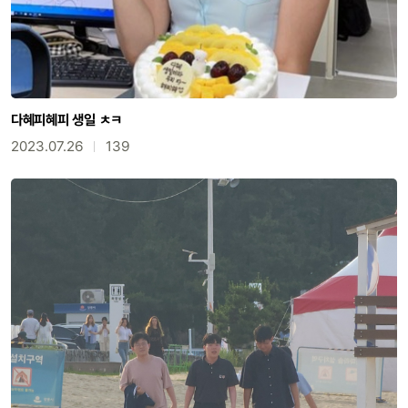
다혜피혜피 생일 ㅊㅋ
2023.07.26
139